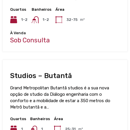
Quartos
Banheiros
Área
1-2
1-2
32-75
m²
À Venda
Sob Consulta
Studios – Butantã
Grand Metropolitan Butantã studios é a sua nova
opção de studio da Diálogo engenharia com o
conforto e a mobilidade de estar a 350 metros do
Metrô butantã e a…
Quartos
Banheiros
Área
1
1
25-31
m²