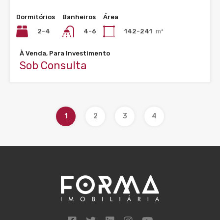
Dormitórios
Banheiros
Área
2-4
142-241
m²
4-6
À Venda, Para Investimento
Sob Consulta
1
2
3
4