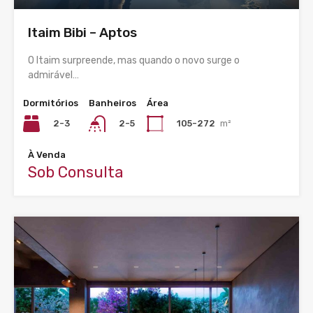
Itaim Bibi – Aptos
O Itaim surpreende, mas quando o novo surge o
admirável…
Dormitórios
Banheiros
Área
2-3
105-272
m²
2-5
À Venda
Sob Consulta