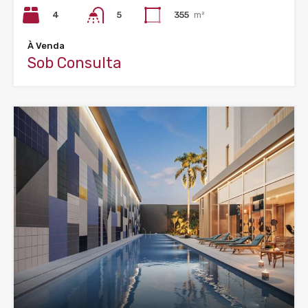
4
355
m²
5
À Venda
Sob Consulta