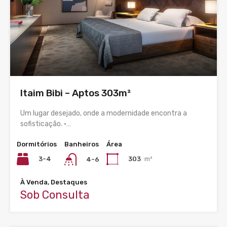
Itaim Bibi – Aptos 303m²
Um lugar desejado, onde a modernidade encontra a
sofisticação. •…
Dormitórios
Banheiros
Área
3-4
303
m²
4-6
À Venda, Destaques
Sob Consulta