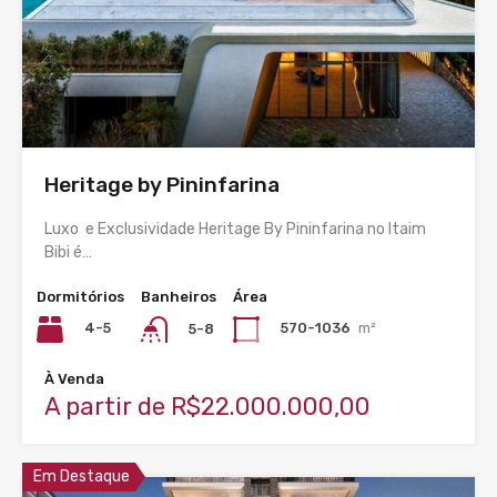
Heritage by Pininfarina
Luxo e Exclusividade Heritage By Pininfarina no Itaim
Bibi é…
Dormitórios
Banheiros
Área
4-5
570-1036
m²
5-8
À Venda
A partir de R$22.000.000,00
Em Destaque