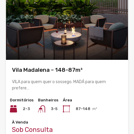
Vila Madalena – 148-87m²
VILA para quem quer o sossego. MADÁ para quem
prefere…
Dormitórios
Banheiros
Área
2-3
87-148
m²
3-5
À Venda
Sob Consulta