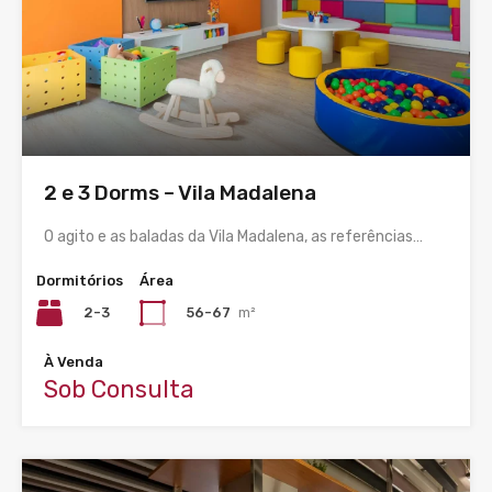
2 e 3 Dorms – Vila Madalena
O agito e as baladas da Vila Madalena, as referências…
Dormitórios
Área
2-3
56-67
m²
À Venda
Sob Consulta