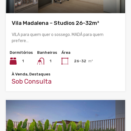
Vila Madalena – Studios 26-32m²
VILA para quem quer o sossego. MADÁ para quem
prefere…
Dormitórios
Banheiros
Área
1
26-32
m²
1
À Venda, Destaques
Sob Consulta