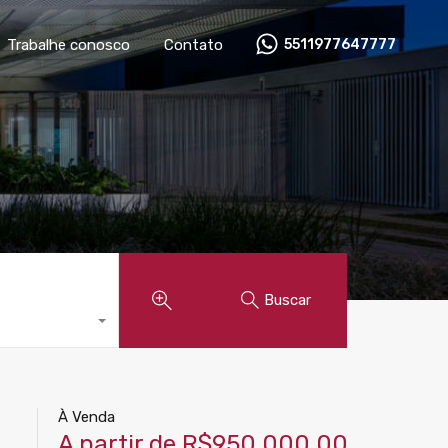
óveis
Anunciar imóvel
Trabalhe conosco
Contato
Trabalhe conosco
Contato
5511977647777
Buscar
À Venda
A partir de R$950.000,00