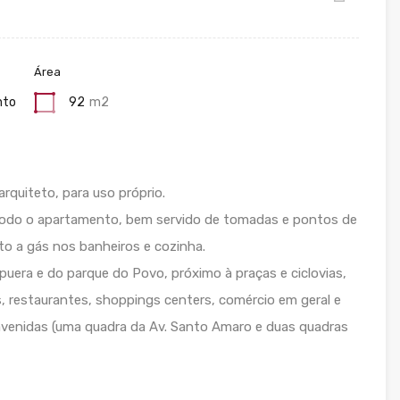
Área
nto
92
m2
rquiteto, para uso próprio.
 todo o apartamento, bem servido de tomadas e pontos de
to a gás nos banheiros e cozinha.
apuera e do parque do Povo, próximo à praças e ciclovias,
, restaurantes, shoppings centers, comércio em geral e
 avenidas (uma quadra da Av. Santo Amaro e duas quadras