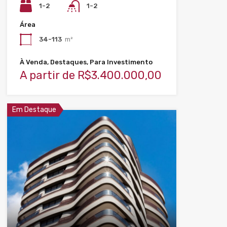
1-2
1-2
Área
34-113
m²
À Venda, Destaques, Para Investimento
A partir de R$3.400.000,00
Em Destaque