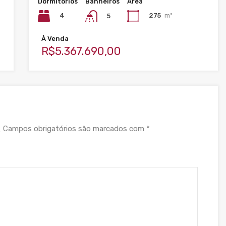
Dormitórios
Banheiros
Área
4
275
m²
5
À Venda
R$5.367.690,00
Campos obrigatórios são marcados com
*
.