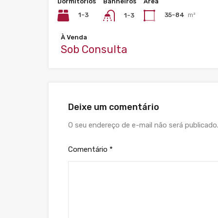
Dormitórios
Banheiros
Área
1-3
35-84
m²
1-3
À Venda
Sob Consulta
Deixe um comentário
O seu endereço de e-mail não será publicado
Comentário
*