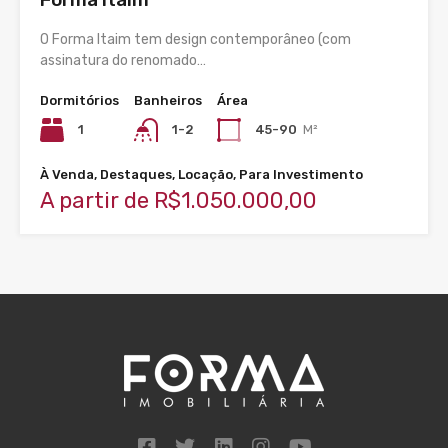
O Forma Itaim tem design contemporâneo (com
assinatura do renomado…
Dormitórios
Banheiros
Área
1
1-2
45-90
M²
À Venda, Destaques, Locação, Para Investimento
A partir de R$1.050.000,00