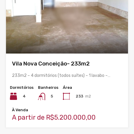
Vila Nova Conceição- 233m2
233m2 – 4 dormitórios (todos suítes) – 1 lavabo –…
Dormitórios
Banheiros
Área
4
233
m2
5
À Venda
A partir de R$5.200.000,00