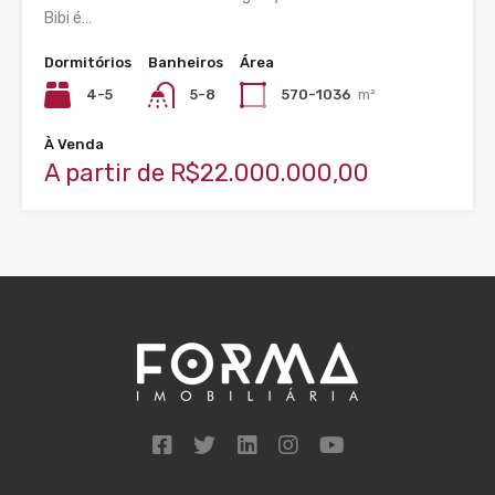
Bibi é…
Dormitórios
Banheiros
Área
4-5
5-8
570-1036
m²
À Venda
A partir de R$22.000.000,00