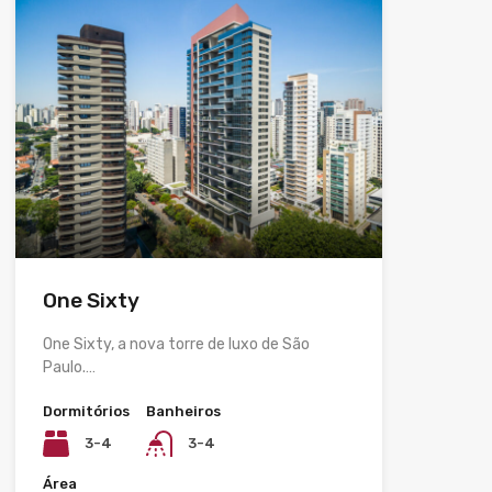
One Sixty
One Sixty, a nova torre de luxo de São
Paulo.…
Dormitórios
Banheiros
3-4
3-4
Área