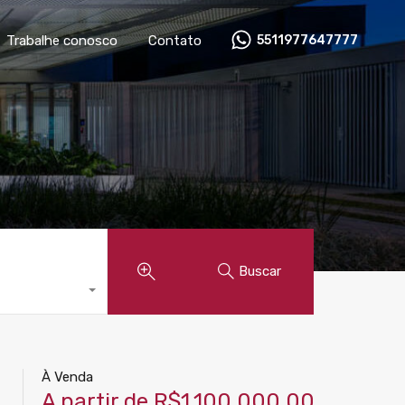
óveis
Anunciar imóvel
Trabalhe conosco
Contato
Trabalhe conosco
Contato
5511977647777
Buscar
À Venda
A partir de R$1.100.000,00