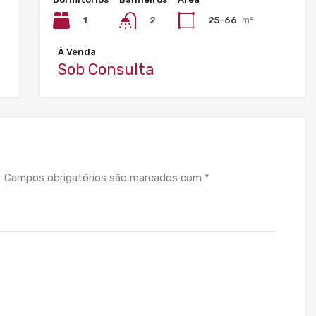
1
25-66
m²
2
À Venda
Sob Consulta
Campos obrigatórios são marcados com
*
.