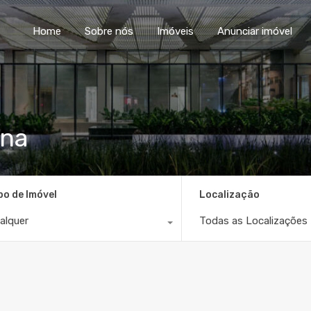
Home
Sobre nós
Im
Home
Sobre nós
Imóveis
Anunciar imóvel
ana
po de Imóvel
Localização
alquer
Todas as Localizações