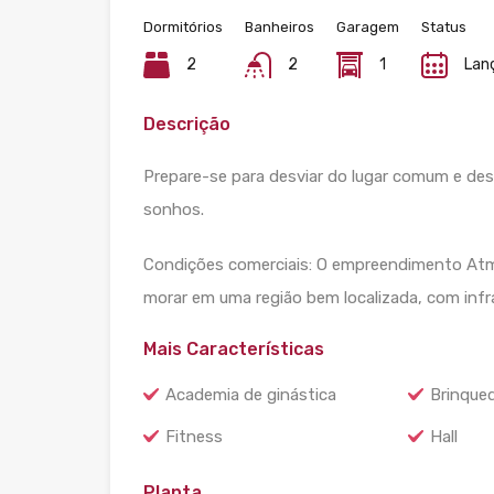
Dormitórios
Banheiros
Garagem
Status
2
2
1
Lan
Descrição
Prepare-se para desviar do lugar comum e des
sonhos.
Condições comerciais: O empreendimento Atm
morar em uma região bem localizada, com infr
Mais Características
Academia de ginástica
Brinque
Fitness
Hall
Planta