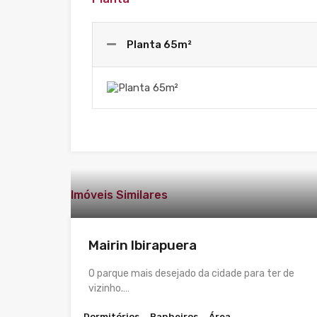
Planta 65m²
Imóveis Similares
Mairin Ibirapuera
O parque mais desejado da cidade para ter de
vizinho.…
Dormitórios
Banheiros
Área