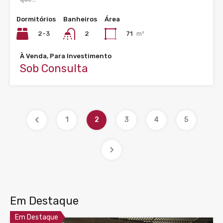
Dormitórios
Banheiros
Área
2-3
71
m²
2
À Venda, Para Investimento
Sob Consulta
1
2
3
4
5
Em Destaque
Em Destaque