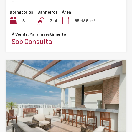
…
Dormitórios
Banheiros
Área
3
85-168
m²
3-4
À Venda, Para Investimento
Sob Consulta