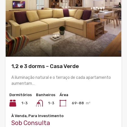
1,2 e 3 dorms – Casa Verde
A iluminação natural e o terraço de cada apartamento
aumentam…
Dormitórios
Banheiros
Área
1-3
69-88
m²
1-3
À Venda, Para Investimento
Sob Consulta