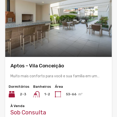
Aptos – Vila Conceição
Muito mais conforto para você e sua família em um…
Dormitórios
Banheiros
Área
2-3
53-66
m²
1-2
À Venda
Sob Consulta