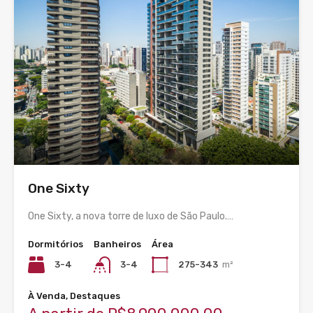
One Sixty
One Sixty, a nova torre de luxo de São Paulo.…
Dormitórios
Banheiros
Área
3-4
3-4
275-343
m²
À Venda, Destaques