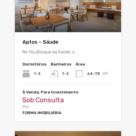
Aptos – Sáude
No You,Bosque da Saúde, o…
Dormitórios
Banheiros
Área
m²
1-3
64-78
1-3
À Venda, Para Investimento
Sob Consulta
Por
FORMA IMOBILIÁRIA