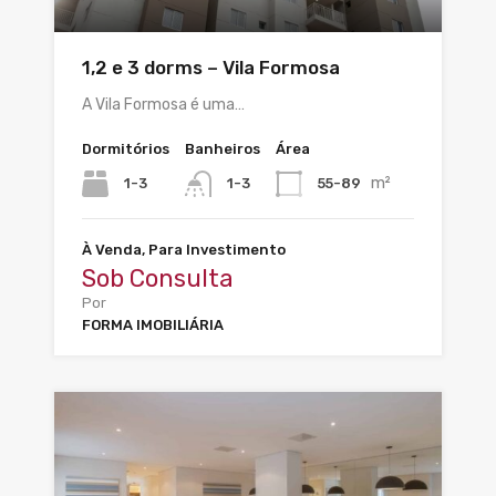
1,2 e 3 dorms – Vila Formosa
A Vila Formosa é uma…
Dormitórios
Banheiros
Área
m²
1-3
55-89
1-3
À Venda, Para Investimento
Sob Consulta
Por
FORMA IMOBILIÁRIA