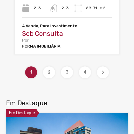
m²
2-3
69-71
2-3
À Venda, Para Investimento
Sob Consulta
Por
FORMA IMOBILIÁRIA
1
2
3
4
Em Destaque
Em Destaque