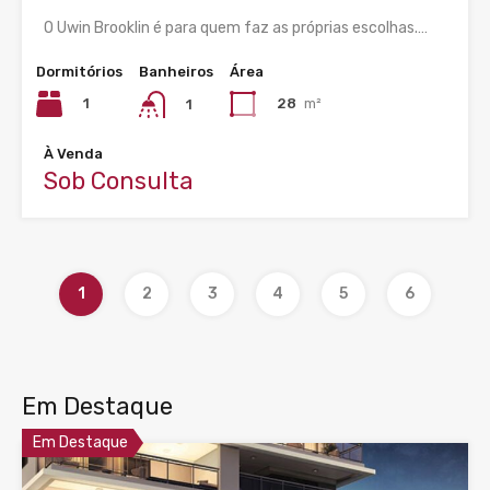
O Uwin Brooklin é para quem faz as próprias escolhas.…
Dormitórios
Banheiros
Área
1
28
m²
1
À Venda
Sob Consulta
1
2
3
4
5
6
Em Destaque
Em Destaque