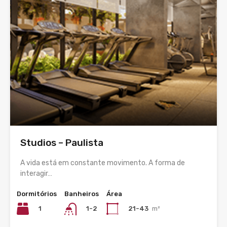
Studios – Paulista
A vida está em constante movimento. A forma de
interagir…
Dormitórios
Banheiros
Área
1
21-43
m²
1-2