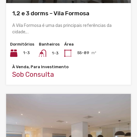
1,2 e 3 dorms – Vila Formosa
A Vila Formosa é uma das principais referências da
cidade,…
Dormitórios
Banheiros
Área
1-3
55-89
m²
1-3
À Venda, Para Investimento
Sob Consulta