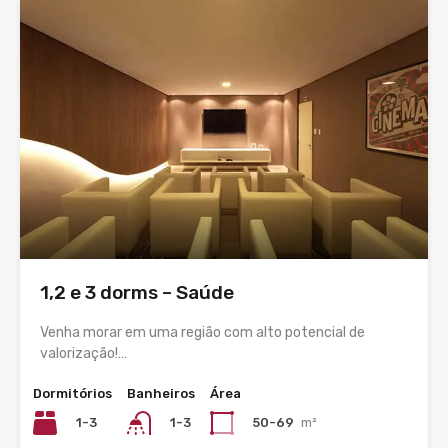
1,2 e 3 dorms – Saúde
Venha morar em uma região com alto potencial de
valorização!…
Dormitórios
Banheiros
Área
1-3
50-69
m²
1-3