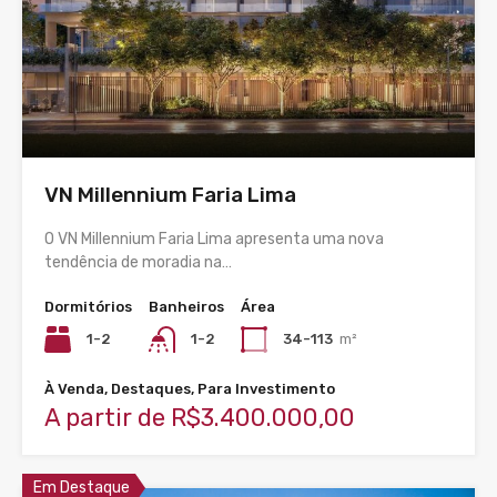
VN Millennium Faria Lima
O VN Millennium Faria Lima apresenta uma nova
tendência de moradia na…
Dormitórios
Banheiros
Área
1-2
1-2
34-113
m²
À Venda, Destaques, Para Investimento
A partir de R$3.400.000,00
Em Destaque