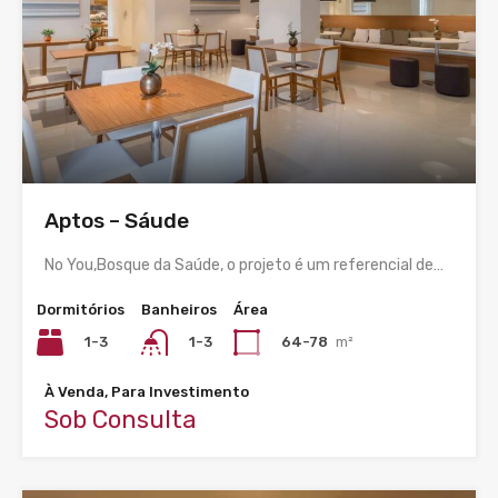
Aptos – Sáude
No You,Bosque da Saúde, o projeto é um referencial de…
Dormitórios
Banheiros
Área
1-3
64-78
m²
1-3
À Venda, Para Investimento
Sob Consulta