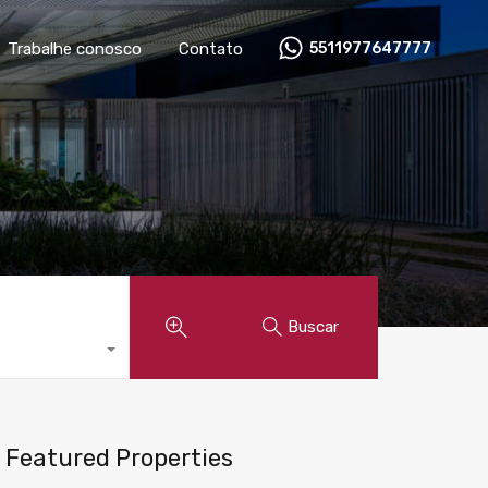
óveis
Anunciar imóvel
Trabalhe conosco
Contato
Trabalhe conosco
Contato
5511977647777
Buscar
Featured Properties