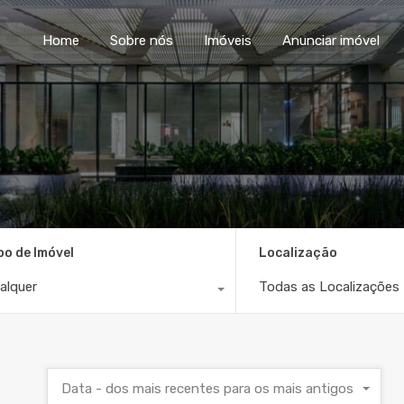
Home
Sobre nós
Im
Home
Sobre nós
Imóveis
Anunciar imóvel
po de Imóvel
Localização
alquer
Todas as Localizações
Data - dos mais recentes para os mais antigos