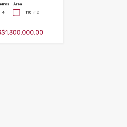
eiros
Área
110
m2
4
 R$1.300.000,00