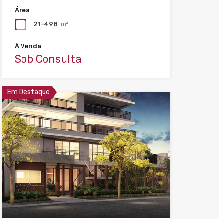
Área
21-498
m²
À Venda
Sob Consulta
Em Destaque