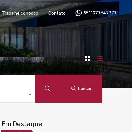
óveis
Anunciar imóvel
Trabalhe conosco
Contato
Trabalhe conosco
Contato
5511977647777
Buscar
Em Destaque