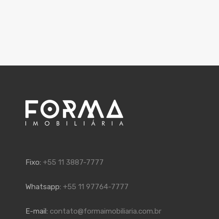
Fixo:
+55 11 3887-7777
Whatsapp:
+55 11 97764-7777
E-mail:
contato@formaimobiliaria.com.br