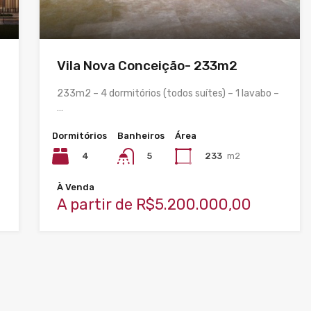
Vila Nova Conceição- 233m2
233m2 – 4 dormitórios (todos suítes) – 1 lavabo –
…
Dormitórios
Banheiros
Área
4
233
m2
5
À Venda
A partir de R$5.200.000,00