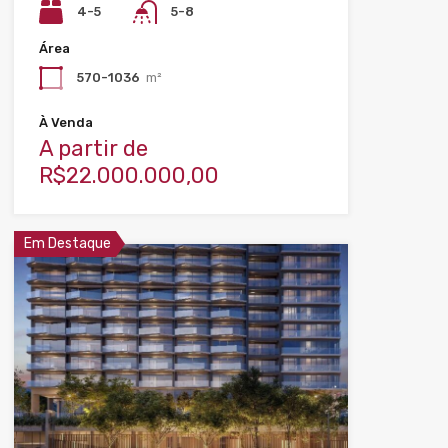
4-5
5-8
Área
570-1036
m²
À Venda
A partir de
R$22.000.000,00
Em Destaque