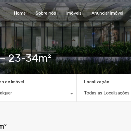
Home
Sobre nós
Im
Home
Sobre nós
Imóveis
Anunciar imóvel
a – 23-34m²
po de Imóvel
Localização
alquer
Todas as Localizações
m²