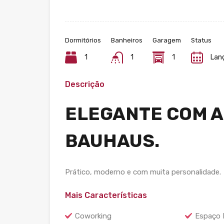
Dormitórios
Banheiros
Garagem
Status
1
1
1
Lan
Descrição
ELEGANTE COM A
BAUHAUS.
Prático, moderno e com muita personalidade.
Mais Características
Coworking
Espaço 