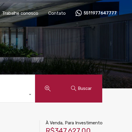
óveis
Anunciar imóvel
Trabalhe conosco
Contato
Trabalhe conosco
Contato
5511977647777
Buscar
À Venda, Para Investimento
R$347.627,00