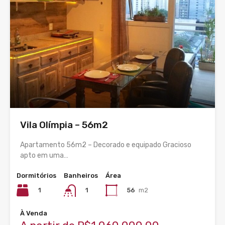
Vila Olímpia – 56m2
Apartamento 56m2 – Decorado e equipado Gracioso
apto em uma…
Dormitórios
Banheiros
Área
1
56
m2
1
À Venda