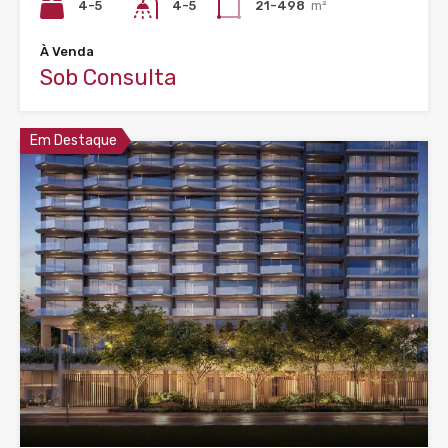
4-5
4-5
21-498
m²
À Venda
Sob Consulta
Em Destaque