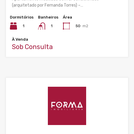
(arquitetado por Fernanda Torres) –…
Dormitórios
Banheiros
Área
1
50
m2
1
À Venda
Sob Consulta