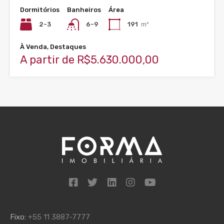
Dormitórios
Banheiros
Área
2-3
6-9
191
m²
À Venda, Destaques
A partir de R$5.630.000,00
Fixo:
+55 11 3887-7777