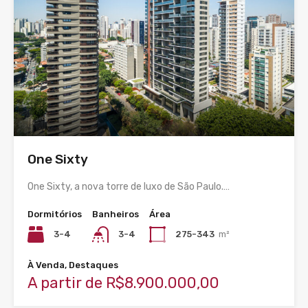
One Sixty
One Sixty, a nova torre de luxo de São Paulo.…
Dormitórios
Banheiros
Área
3-4
3-4
275-343
m²
À Venda, Destaques
A partir de R$8.900.000,00