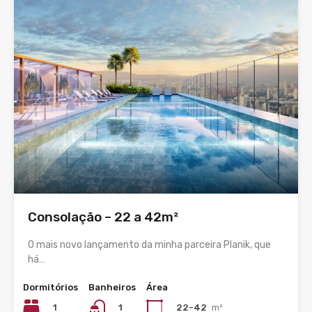
Consolação – 22 a 42m²
O mais novo lançamento da minha parceira Planik, que
há…
Dormitórios
Banheiros
Área
1
22-42
m²
1