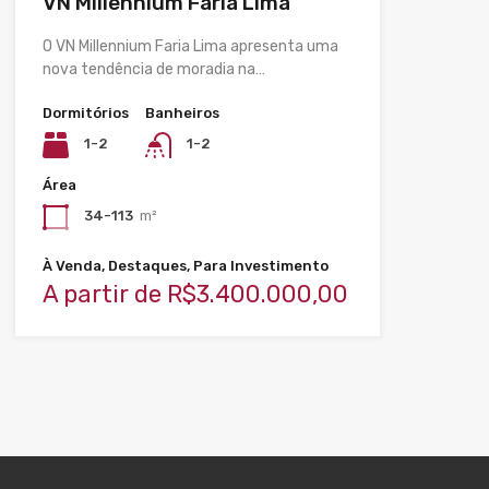
VN Millennium Faria Lima
O VN Millennium Faria Lima apresenta uma
nova tendência de moradia na…
Dormitórios
Banheiros
1-2
1-2
Área
34-113
m²
À Venda, Destaques, Para Investimento
A partir de R$3.400.000,00