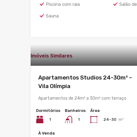
Piscina com raia
Salão de
Sauna
Imóveis Similares
Apartamentos Studios 24-30m² –
Vila Olímpia
Apartamentos de 24m² a 30m² com terraço
Dormitórios
Banheiros
Área
1
24-30
m²
1
À Venda