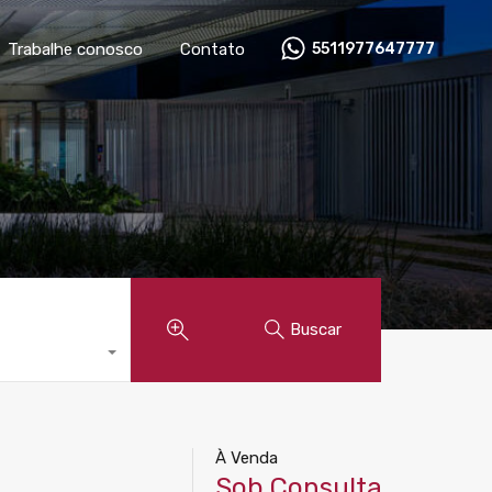
óveis
Anunciar imóvel
Trabalhe conosco
Contato
Trabalhe conosco
Contato
5511977647777
Buscar
À Venda
Sob Consulta