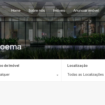
Home
Sobre nós
Im
Home
Sobre nós
Imóveis
Anunciar imóvel
 Moema
po de Imóvel
Localização
alquer
Todas as Localizações