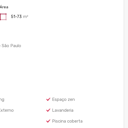
Área
51-73
m²
e São Paulo
ng
Espaço zen
Externo
Lavanderia
Piscina coberta