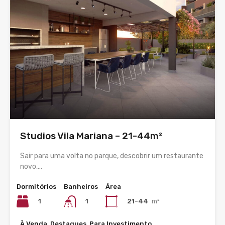
Studios Vila Mariana – 21-44m²
Sair para uma volta no parque, descobrir um restaurante
novo,…
Dormitórios
Banheiros
Área
1
21-44
m²
1
À Venda, Destaques, Para Investimento