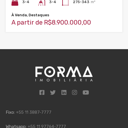
3-4
3-4
275-343
m²
À Venda, Destaques
A partir de R$8.900.000,00
Fixo:
+55 11 3887-7777
Whatsapp:
+55 11 97764-7777