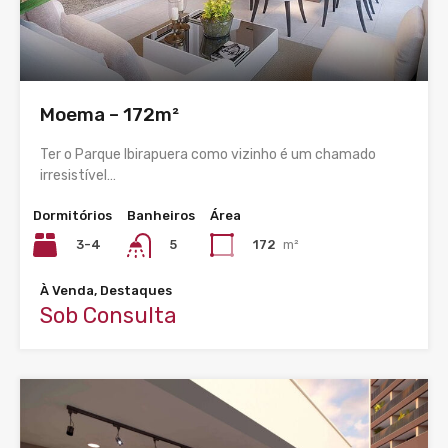
Moema – 172m²
Ter o Parque Ibirapuera como vizinho é um chamado
irresistível…
Dormitórios
Banheiros
Área
3-4
172
m²
5
À Venda, Destaques
Sob Consulta