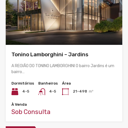
Tonino Lamborghini – Jardins
A REGIÃO DO TONINO LAMBORGHINI O bairro Jardins é um
bairro…
Dormitórios
Banheiros
Área
4-5
4-5
21-498
m²
À Venda
Sob Consulta