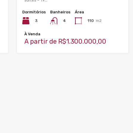
suítes – 19…
Dormitórios
Banheiros
Área
3
110
m2
4
À Venda
A partir de R$1.300.000,00