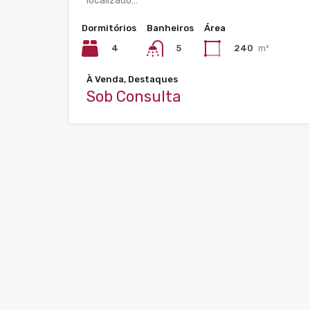
localizado…
Dormitórios
Banheiros
Área
4
240
m²
5
À Venda, Destaques
Sob Consulta