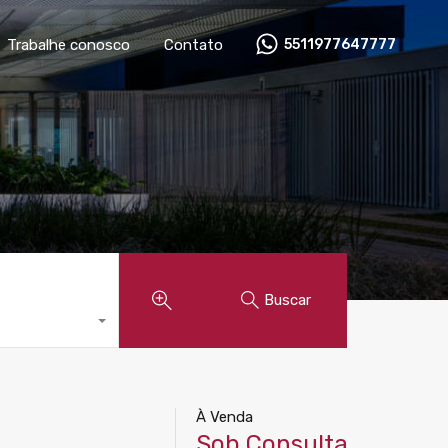
óveis
Anunciar imóvel
Trabalhe conosco
Contato
Trabalhe conosco
Contato
5511977647777
Buscar
À Venda
Sob Consulta