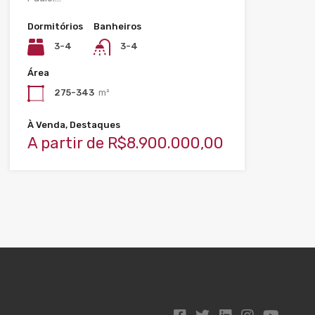
Dormitórios
Banheiros
3-4
3-4
Área
275-343
m²
À Venda, Destaques
A partir de R$8.900.000,00