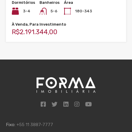
Dormitórios
Banheiros
Área
3-4
5-6
180-343
À Venda, Para Investimento
R$2.191.344,00
Fixo:
+55 11 3887-7777