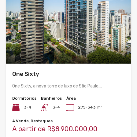
One Sixty
One Sixty, a nova torre de luxo de São Paulo.…
Dormitórios
Banheiros
Área
3-4
3-4
275-343
m²
À Venda, Destaques
A partir de R$8.900.000,00