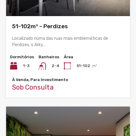
51-102m² – Perdizes
Localizado numa das ruas mais emblemáticas de
Perdizes, o Arky…
Dormitórios
Banheiros
Área
1-3
51-102
m²
2-4
À Venda, Para Investimento
Sob Consulta