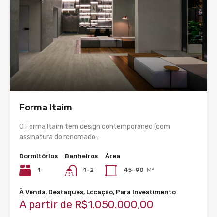
Forma Itaim
O Forma Itaim tem design contemporâneo (com
assinatura do renomado…
Dormitórios
Banheiros
Área
1
1-2
45-90
M²
À Venda, Destaques, Locação, Para Investimento
A partir de R$1.050.000,00