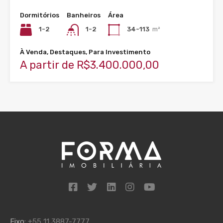
Dormitórios
Banheiros
Área
1-2
1-2
34-113
m²
À Venda, Destaques, Para Investimento
A partir de R$3.400.000,00
Fixo:
+55 11 3887-7777