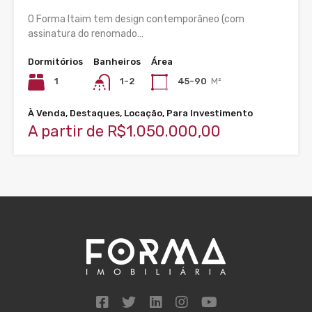
O Forma Itaim tem design contemporâneo (com
assinatura do renomado…
Dormitórios
Banheiros
Área
1
1-2
45-90
M²
À Venda, Destaques, Locação, Para Investimento
A partir de R$1.050.000,00