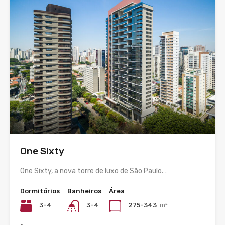
One Sixty
One Sixty, a nova torre de luxo de São Paulo.…
Dormitórios
Banheiros
Área
3-4
3-4
275-343
m²