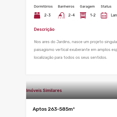
Dormitórios
Banheiros
Garagem
Status
2-3
2-4
1-2
La
Descrição
Nos ares do Jardins, nasce um projeto singul
paisagismo vertical exuberante em amplos es
localização para todos os seus sentidos.​
Imóveis Similares
Aptos 263-585m²