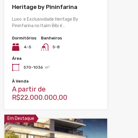
Heritage by Pininfarina
Luxo e Exclusividade Heritage By
Pininfarina no Itaim Bibi é…
Dormitórios
Banheiros
4-5
5-8
Área
570-1036
m²
À Venda
A partir de
R$22.000.000,00
Em Destaque