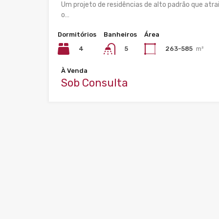
Um projeto de residências de alto padrão que atra
o…
Dormitórios
Banheiros
Área
4
263-585
m²
5
À Venda
Sob Consulta