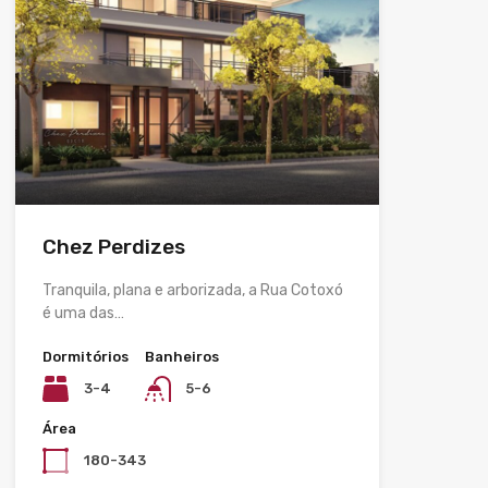
Chez Perdizes
Tranquila, plana e arborizada, a Rua Cotoxó
é uma das…
Dormitórios
Banheiros
3-4
5-6
Área
180-343