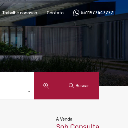
óveis
Anunciar imóvel
Trabalhe conosco
Contato
Trabalhe conosco
Contato
5511977647777
Buscar
À Venda
Sob Consulta