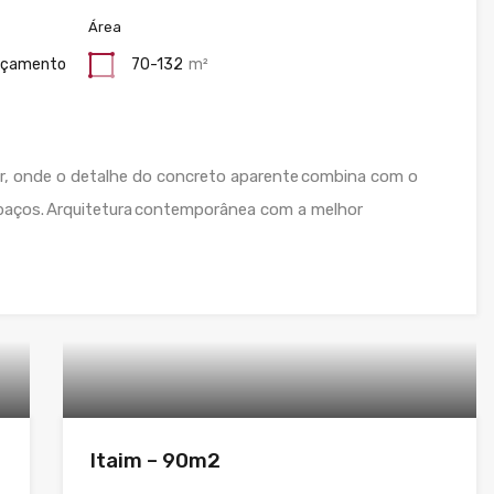
Área
nçamento
70-132
m²
ar, onde o detalhe do concreto aparente combina com o
paços. Arquitetura contemporânea com a melhor
Itaim – 90m2