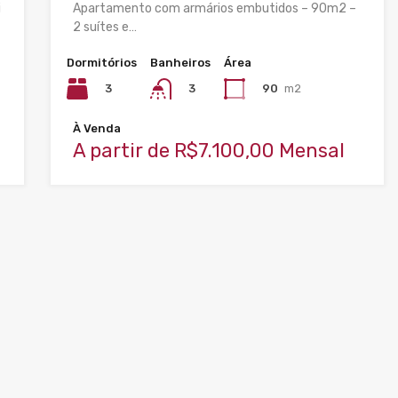
i
Apartamento com armários embutidos – 90m2 –
2 suítes e…
Dormitórios
Banheiros
Área
3
90
m2
3
À Venda
A partir de R$7.100,00 Mensal