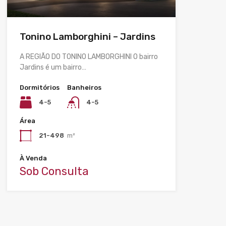
Tonino Lamborghini – Jardins
A REGIÃO DO TONINO LAMBORGHINI O bairro
Jardins é um bairro…
Dormitórios
Banheiros
4-5
4-5
Área
21-498
m²
À Venda
Sob Consulta