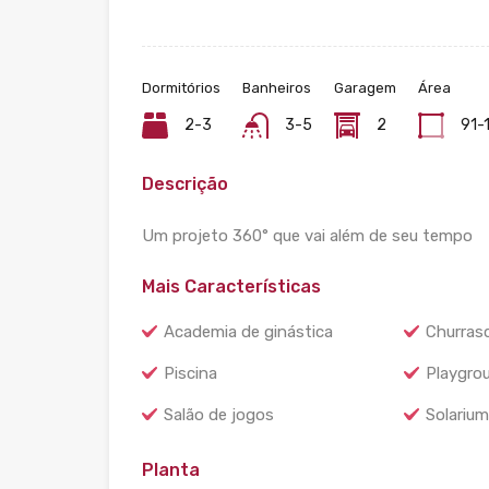
Dormitórios
Banheiros
Garagem
Área
2-3
3-5
2
91-
Descrição
Um projeto 360° que vai além de seu tempo
Mais Características
Academia de ginástica
Churrasq
Piscina
Playgro
Salão de jogos
Solarium
Planta