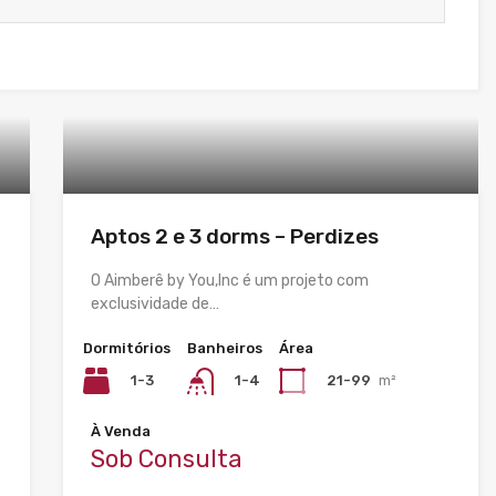
Aptos 2 e 3 dorms – Perdizes
O Aimberê by You,Inc é um projeto com
exclusividade de…
Dormitórios
Banheiros
Área
1-3
21-99
m²
1-4
À Venda
Sob Consulta