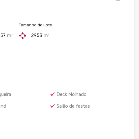
Tamanho do Lote
157
m²
2953
m²
ueira
Deck Molhado
und
Salão de festas