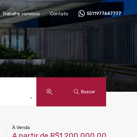
óveis
Anunciar imóvel
Trabalhe conosco
Contato
Trabalhe conosco
Contato
5511977647777
Buscar
À Venda
A partir de R$1.200.000,00