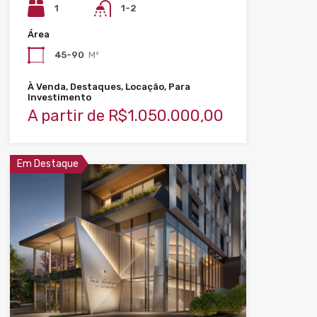
1
1-2
Área
45-90
M²
À Venda, Destaques, Locação, Para
Investimento
A partir de R$1.050.000,00
Em Destaque