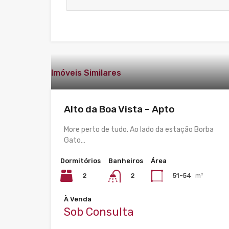
Imóveis Similares
Alto da Boa Vista – Apto
More perto de tudo. Ao lado da estação Borba
Gato…
Dormitórios
Banheiros
Área
2
51-54
m²
2
À Venda
Sob Consulta