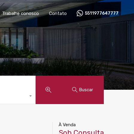
óveis
Anunciar imóvel
Trabalhe conosco
Contato
Trabalhe conosco
Contato
5511977647777
Buscar
À Venda
Sob Consulta