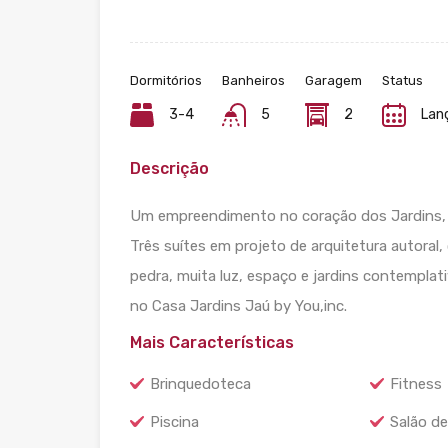
Dormitórios
Banheiros
Garagem
Status
3-4
5
2
Lan
Descrição
Um empreendimento no coração dos Jardins, 
Três suítes em projeto de arquitetura autoral,
pedra, muita luz, espaço e jardins contempla
no Casa Jardins Jaú by You,inc.
Mais Características
Brinquedoteca
Fitness
Piscina
Salão de