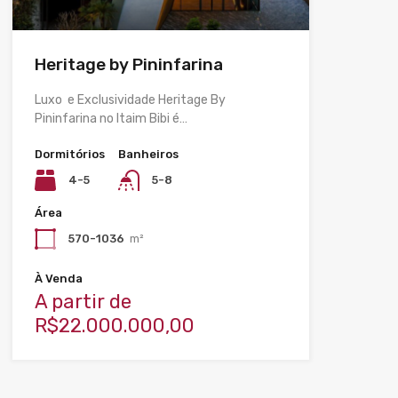
Heritage by Pininfarina
Luxo e Exclusividade Heritage By
Pininfarina no Itaim Bibi é…
Dormitórios
Banheiros
4-5
5-8
Área
570-1036
m²
À Venda
A partir de
R$22.000.000,00