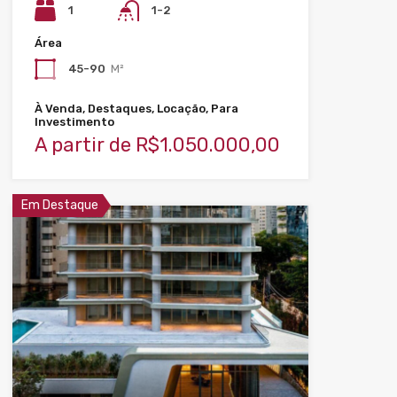
1
1-2
Área
45-90
M²
À Venda, Destaques, Locação, Para
Investimento
A partir de R$1.050.000,00
Em Destaque