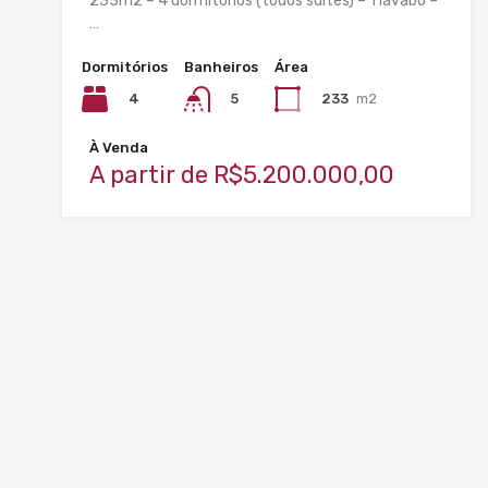
233m2 – 4 dormitórios (todos suítes) – 1 lavabo –
…
Dormitórios
Banheiros
Área
4
233
m2
5
À Venda
A partir de R$5.200.000,00