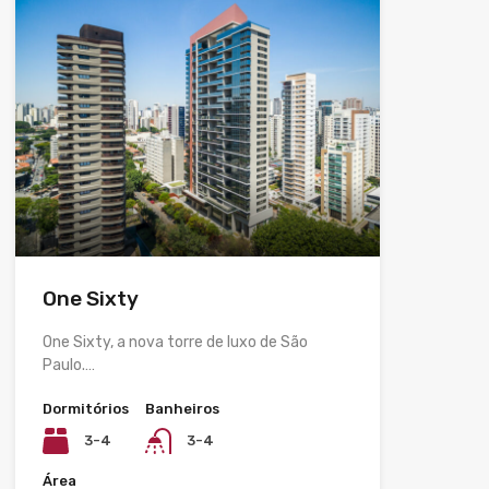
One Sixty
One Sixty, a nova torre de luxo de São
Paulo.…
Dormitórios
Banheiros
3-4
3-4
Área