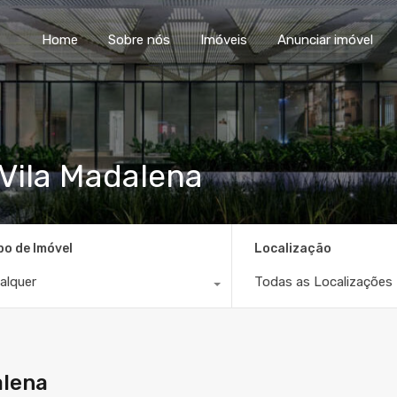
Home
Sobre nós
Im
Home
Sobre nós
Imóveis
Anunciar imóvel
 Vila Madalena
po de Imóvel
Localização
alquer
Todas as Localizações
alena