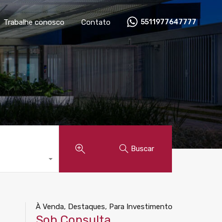
óveis
Anunciar imóvel
Trabalhe conosco
Contato
Trabalhe conosco
Contato
5511977647777
Buscar
À Venda, Destaques, Para Investimento
Sob Consulta