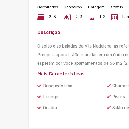
Dormitórios
Banheiros
Garagem
Status
2-3
2-3
1-2
La
Descrição
O agito e as baladas da Vila Madalena, as refe
Pompeia agora estão reunidas em um único en
esperam por você apartamentos de 56 m2 (2 d
Mais Características
Brinquedoteca
Churrasq
Lounge
Piscina
Quadra
Salão de