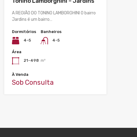
Tonino Lamborghini – Jardins
A REGIÃO DO TONINO LAMBORGHINI O bairro
Jardins é um bairro…
Dormitórios
Banheiros
4-5
4-5
Área
21-498
m²
À Venda
Sob Consulta