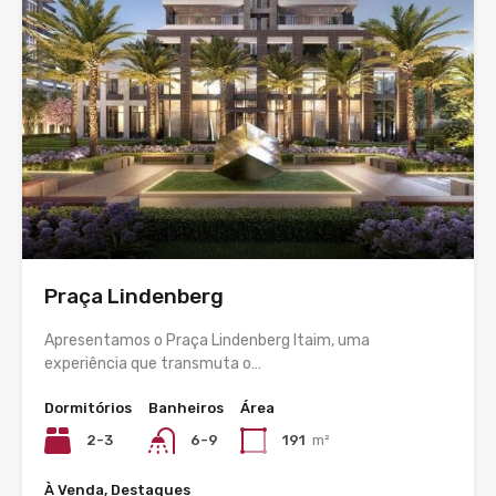
Praça Lindenberg
Apresentamos o Praça Lindenberg Itaim, uma
experiência que transmuta o…
Dormitórios
Banheiros
Área
2-3
6-9
191
m²
À Venda, Destaques