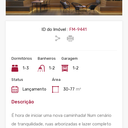
ID do Imóvel :
FM-9441
Dormitórios
Banheiros
Garagem
1-3
1-2
1-2
Status
Área
Lançamento
30-77
m²
Descrição
É hora de iniciar uma nova caminhada! Num cenário
de tranquilidade, ruas arborizadas e lazer completo