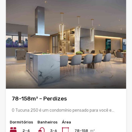
78-158m² – Perdizes
O Tucuna 250 é um condomínio pensado para você e…
Dormitórios
Banheiros
Área
2-4
78-158
m²
3-6