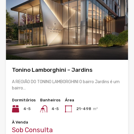
Tonino Lamborghini – Jardins
A REGIÃO DO TONINO LAMBORGHINI O bairro Jardins é um
bairro…
Dormitórios
Banheiros
Área
4-5
4-5
21-498
m²
À Venda
Sob Consulta