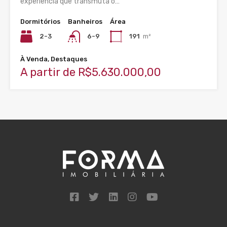
experiência que transmuta o…
Dormitórios
Banheiros
Área
2-3
6-9
191
m²
À Venda, Destaques
A partir de R$5.630.000,00