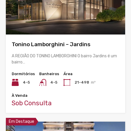
Tonino Lamborghini – Jardins
A REGIÃO DO TONINO LAMBORGHINI O bairro Jardins é um
bairro…
Dormitórios
Banheiros
Área
4-5
4-5
21-498
m²
À Venda
Sob Consulta
Em Destaque