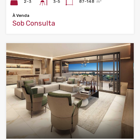
2-3
87-148
m²
3-5
À Venda
Sob Consulta