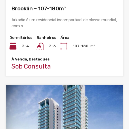
Brooklin – 107-180m²
Arkadio é um residencial incomparável de classe mundial,
com o…
Dormitórios
Banheiros
Área
3-4
107-180
m²
3-6
À Venda, Destaques
Sob Consulta